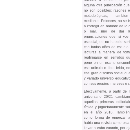
alguna otra publicación qu
no son posibles: razones e
metodológicas, también
mediante. Entonces, no se t
a corregir en nombre de lo 
o mal, sino de dar l
enunciaciones que, si vo
especial, de no hacerlo serí
con tantos años de estudio 
lecturas a manera de tom
reafirmarse en sentidos q
pone en un escrito encuent
ese artículo o libro leído, n
ese gran discurso social qu
y variado universo educativ
con sus propios intereses o c
Efectivamente, a partir de
aniversario 20/21 cambia
aquellas primeras editoria
tímida y juguetonamente sa
en el año 2010. También,
como forma de empezar a
había una revista como est
llevar a cabo cuando, por e