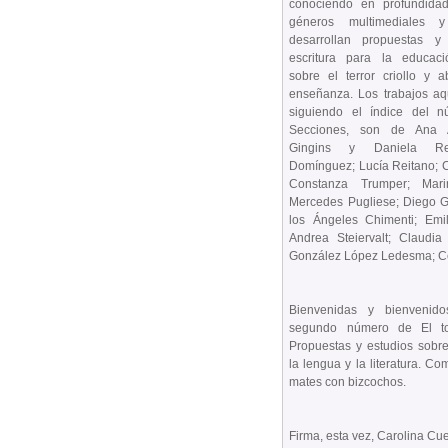
conociendo en profundidad
géneros multimediales y 
desarrollan propuestas y
escritura para la educaci
sobre el terror criollo y 
enseñanza. Los trabajos aq
siguiendo el índice del 
Secciones, son de Ana A
Gingins y Daniela Re
Domínguez; Lucía Reitano; C
Constanza Trumper; Mari
Mercedes Pugliese; Diego G
los Ángeles Chimenti; Emil
Andrea Steiervalt; Claudia 
González López Ledesma; Cec
Bienvenidas y bienvenido
segundo número de El tol
Propuestas y estudios sobr
la lengua y la literatura. C
mates con bizcochos.
Firma, esta vez, Carolina Cue