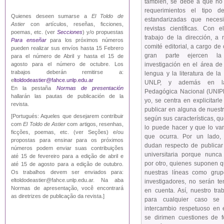
también, se debe a que no
requerimientos el tipo d
Quienes deseen sumarse a
El Toldo de
estandarizadas que necesi
Astier
con artículos, reseñas, ficciones,
revistas científicas. Con 
poemas, etc. (ver
Secciones
) y/o propuestas
trabajo de la dirección, a 
Para enseñar
para los próximos números
comité editorial, a cargo d
pueden realizar sus envíos hasta 15 Febrero
gran parte ejercen l
para el número de Abril y hasta el 15 de
investigación en el área de
agosto para el número de octubre. Los
trabajos deberán remitirse a:
lengua y la literatura de 
e
ltoldodeastier@fahce.unlp.edu.ar
UNLP, y además en la
En la pestaña
Normas de presentación
Pedagógica Nacional (UNIPE
hallarán las pautas de publicación de la
yo, se centra en explicitarl
revista.
publicar en alguna de nuest
[Portugués: Aqueles que desejarem contribuir
según sus características, q
com
El Toldo de Astier
com artigos, resenhas,
lo puede hacer y que lo va
ficções, poemas, etc. (ver Seções) e/ou
que ocurra. Por un lado,
propostas para ensinar para os próximos
dudan respecto de publicar
números podem enviar suas contribuições
universitaria porque nunca
até 15 de fevereiro para a edição de abril e
por otro, quienes suponen q
até 15 de agosto para a edição de outubro.
nuestras líneas como gru
Os trabalhos devem ser enviados para:
eltoldodeastier@fahce.unlp.edu.ar. Na aba
investigadores, no serán te
Normas de apresentação, você encontrará
en cuenta. Así, nuestro tra
as diretrizes de publicação da revista.]
para cualquier caso se
intercambio respetuoso en 
se dirimen cuestiones de f