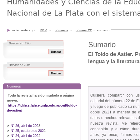
Humanidades y Ciencias de la Educ
Nacional de La Plata con el sistem
inicio
usted está aquí:
→
números
→
número 22
→
sumario
Sumario
El Toldo de Astier. 
lengua y la literatur
Números
Quisiera compartir con u
Toda la revista ha sido mudada a página
nueva:
editorial del número 22 de El
https://idihcs.fahce.unlp.edu.ar/ceil/toldo-
y luego de publicado su núm
de-astier/
doble 20/21 a manera de do
datos o hechos relevantes d
nuestra revista. Me refi
➤
N° 26, abril de 202
3
concebida y a cómo duran
➤
N° 25, octubre de 202
2
años, ya once, fuimos co
➤
N° 24, abril de 202
2