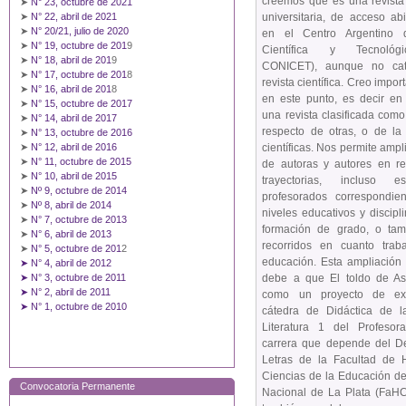
creemos que es una revista
➤
N° 23, octubre de 2021
universitaria, de acceso abi
➤
N° 22, abril de 2021
➤
N° 20/21, julio de 2020
en el Centro Argentino d
➤
N° 19, octubre de 201
9
Científica y Tecnológ
➤
N° 18, abril de 201
9
CONICET), aunque no ca
➤
N° 17, octubre de 201
8
revista científica. Creo impo
➤
N° 16, abril de 201
8
en este punto, es decir en
➤
N° 15, octubre de 2017
una revista clasificada com
➤
N° 14, abril de 2017
respecto de otras, o de la
➤
N° 13, octubre de 2016
científicas. Nos permite ampl
➤
N° 12, abril de 2016
➤
N° 11, octubre de 2015
de autoras y autores en re
➤
N° 10, abril de 2015
trayectorias, incluso e
➤
Nº 9, octubre de 2014
profesorados correspondien
➤
Nº 8, abril de 2014
niveles educativos y discipl
➤
N° 7, octubre de 2013
formación de grado, o tam
➤
N° 6, abril de 2013
recorridos en cuanto trab
➤
N° 5, octubre de 201
2
educación. Esta ampliación 
➤ N° 4, abril de 2012
debe a que El toldo de Ast
➤ N° 3, octubre de 2011
➤ N° 2, abril de 2011
como un proyecto de ex
➤ N° 1, octubre de 2010
cátedra de Didáctica de 
Literatura 1 del Profesor
carrera que depende del D
Letras de la Facultad de
Ciencias de la Educación de
Convocatoria Permanente
Nacional de La Plata (FaH