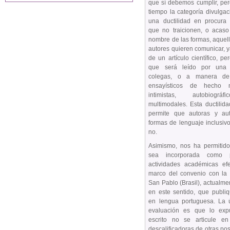
que sí debemos cumplir, pe
tiempo la categoría divulgac
una ductilidad en procura 
que no traicionen, o acaso
nombre de las formas, aquel
autores quieren comunicar, 
de un artículo científico, p
que será leído por una 
colegas, o a manera de
ensayísticos de hecho 
intimistas, autobiográf
multimodales. Esta ductilid
permite que autoras y au
formas de lenguaje inclusiv
no.
Asimismo, nos ha permitido
sea incorporada como 
actividades académicas ef
marco del convenio con la 
San Pablo (Brasil), actualme
en este sentido, que publi
en lengua portuguesa. La 
evaluación es que lo exp
escrito no se articule en 
descalificadoras de otras po