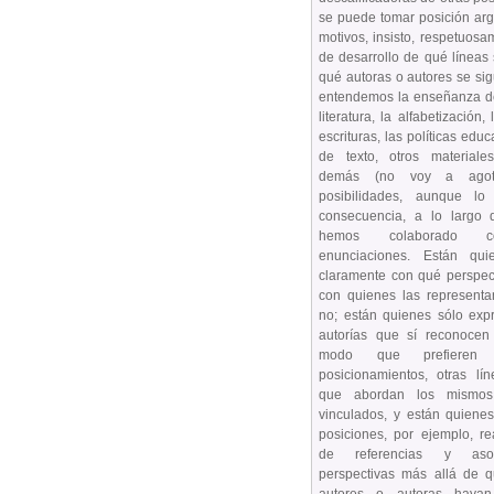
se puede tomar posición ar
motivos, insisto, respetuos
de desarrollo de qué líneas
qué autoras o autores se si
entendemos la enseñanza de
literatura, la alfabetización, 
escrituras, las políticas educa
de texto, otros materiales
demás (no voy a agot
posibilidades, aunque lo 
consecuencia, a lo largo 
hemos colaborado co
enunciaciones. Están qui
claramente con qué perspec
con quienes las representa
no; están quienes sólo exp
autorías que sí reconoce
modo que prefieren o
posicionamientos, otras lí
que abordan los mismos
vinculados, y están quiene
posiciones, por ejemplo, re
de referencias y aso
perspectivas más allá de q
autores o autoras haya