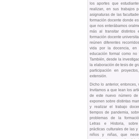
los aportes que estudiante
realizan, en sus trabajos 
asignaturas de las facultades
formación docente donde est
que nos enterábamos oralme
más al transitar distintos
formación docente universit
reúnen diferentes recorrido
vida por la docencia, en
educación formal como no f
También, desde la investiga
la elaboración de tesis de g
participación en proyecto
extensión.
Dicho lo anterior, entonces, 
Invitamos a que lean los art
de este nuevo número de 
exponen sobre distintas ma
y realizar el trabajo doce
tiempos de pandemia, sobr
problemas de la formaci
Letras e Historia, sob
prácticas culturales de las y
niños y niñas, que neces